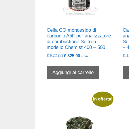
Cella CO monossido di
Ca
carbonio A5F per analizzatore
an
di combustione Seitron
Se
modello Chemist 400 – 500
– 
Il
Il
€
577,00
€
325,00
€
1
+ iva
prezzo
prezzo
originale
attuale
Aggiungi al carrello
era:
è:
€ 577,00.
€ 325,00.
In offerta!