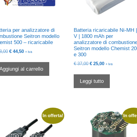
teria per analizzatore di
Batteria ricaricabile Ni-MH 
mbustione Seitron modello
V | 1800 mAh per
emist 500 – ricaricabile
analizzatore di combustion
Seitron modello Chemist 2
Il
Il
8,00
€
44,50
+ iva
e 300
prezzo
prezzo
Il
Il
€
37,00
€
25,00
originale
attuale
+ iva
Aggiungi al carrello
prezzo
prezzo
era:
è:
originale
attuale
€ 68,00.
€ 44,50.
Leggi tutto
era:
è:
€ 37,00.
€ 25,00.
In offerta!
In offe