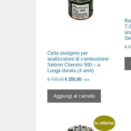
Bat
7,
an
Se
€
6
Cella ossigeno per
analizzatore di combustione
Seitron Chemist 500 – a
Lunga durata (4 anni)
Il
Il
€
425,00
€
255,00
+ iva
prezzo
prezzo
originale
attuale
Aggiungi al carrello
era:
è:
€ 425,00.
€ 255,00.
In offerta!