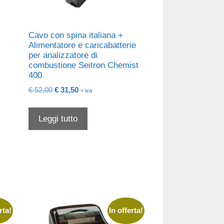
Cavo con spina italiana +
e
Alimentatore e caricabatterie
per analizzatore di
combustione Seitron Chemist
400
Il
Il
€
52,00
€
31,50
+ iva
prezzo
prezzo
originale
attuale
Leggi tutto
era:
è:
€ 52,00.
€ 31,50.
rta!
In offerta!