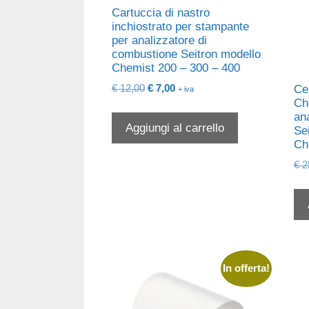
Cartuccia di nastro
inchiostrato per stampante
per analizzatore di
combustione Seitron modello
Chemist 200 – 300 – 400
Il
Il
€
12,00
€
7,00
Ce
+ iva
prezzo
prezzo
Ch
an
originale
attuale
Aggiungi al carrello
Se
era:
è:
Ch
€ 12,00.
€ 7,00.
€
2
In offerta!