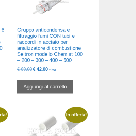
| 6
Gruppo anticondensa e
filtraggio fumi CON tubi e
e
raccordi in acciaio per
00
analizzatore di combustione
Seitron modello Chemist 100
– 200 – 300 – 400 – 500
Il
Il
€
69,00
€
42,00
+ iva
prezzo
prezzo
originale
attuale
Aggiungi al carrello
era:
è:
€ 69,00.
€ 42,00.
rta!
In offerta!