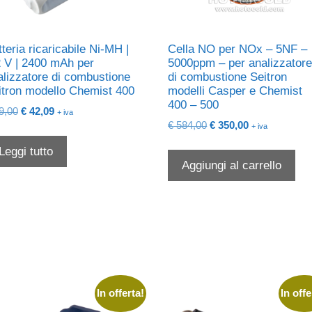
teria ricaricabile Ni-MH |
Cella NO per NOx – 5NF –
2 V | 2400 mAh per
5000ppm – per analizzator
alizzatore di combustione
di combustione Seitron
itron modello Chemist 400
modelli Casper e Chemist
400 – 500
Il
Il
9,00
€
42,09
+ iva
Il
Il
prezzo
prezzo
€
584,00
€
350,00
+ iva
prezzo
prezzo
originale
attuale
Leggi tutto
originale
attuale
era:
è:
Aggiungi al carrello
era:
è:
€ 69,00.
€ 42,09.
€ 584,00.
€ 350,00.
In offerta!
In offe