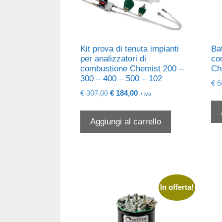
Kit prova di tenuta impianti
Bat
per analizzatori di
co
combustione Chemist 200 –
Ch
300 – 400 – 500 – 102
€
6
Il
Il
€
307,00
€
184,00
+ iva
prezzo
prezzo
originale
attuale
Aggiungi al carrello
era:
è:
€ 307,00.
€ 184,00.
In offerta!