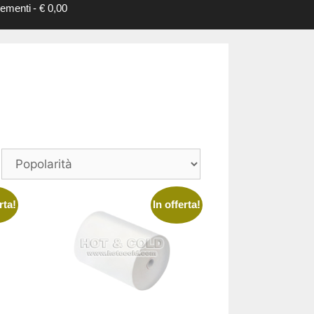
lementi
€ 0,00
rta!
In offerta!