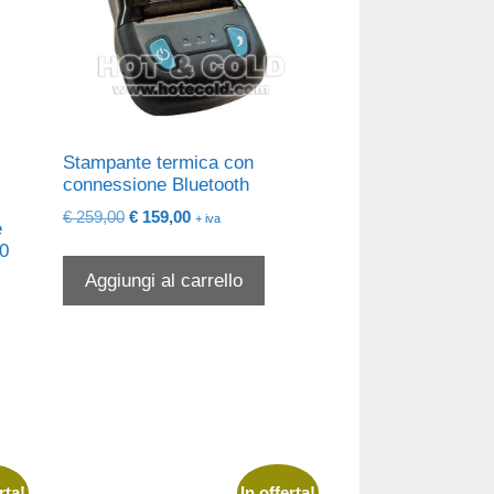
Stampante termica con
connessione Bluetooth
Il
Il
€
259,00
€
159,00
+ iva
e
prezzo
prezzo
00
originale
attuale
Aggiungi al carrello
era:
è:
€ 259,00.
€ 159,00.
rta!
In offerta!