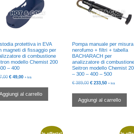
stodia protettiva in EVA
Pompa manuale per misura
n magneti di fissaggio per
nerofumo + filtri + tabella
alizzatore di combustione
BACHARACH per
itron modello Chemist 200
analizzatore di combustion
300 – 400
Seitron modello Chemist 2
– 300 – 400 – 500
Il
Il
7,00
€
49,00
+ iva
Il
Il
prezzo
prezzo
€
389,00
€
233,50
+ iva
prezzo
prezzo
originale
attuale
Aggiungi al carrello
originale
attuale
era:
è:
Aggiungi al carrello
era:
è:
€ 77,00.
€ 49,00.
€ 389,00.
€ 233,50.
In offerta!
In offe