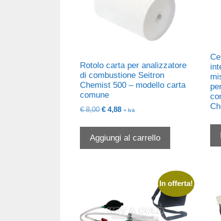
Cel
Rotolo carta per analizzatore
in
di combustione Seitron
mi
Chemist 500 – modello carta
per
comune
co
Ch
Il
Il
€
8,00
€
4,88
+ iva
prezzo
prezzo
originale
attuale
Aggiungi al carrello
era:
è:
€ 8,00.
€ 4,88.
In offerta!