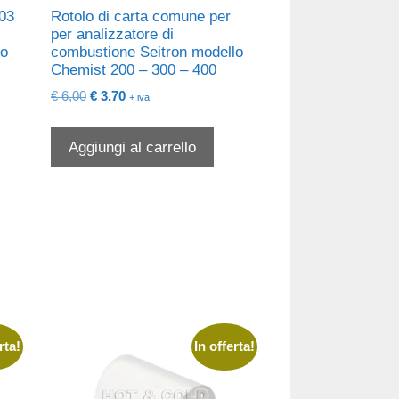
A03
Rotolo di carta comune per
per analizzatore di
lo
combustione Seitron modello
Chemist 200 – 300 – 400
Il
Il
€
6,00
€
3,70
+ iva
prezzo
prezzo
originale
attuale
Aggiungi al carrello
era:
è:
€ 6,00.
€ 3,70.
rta!
In offerta!