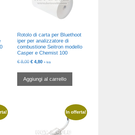
Rotolo di carta per Bluethoot
e
iper per analizzatore di
00
combustione Seitron modello
Casper e Chemist 100
Il
Il
€
8,00
€
4,80
+ iva
prezzo
prezzo
originale
attuale
Aggiungi al carrello
era:
è:
€ 8,00.
€ 4,80.
rta!
In offerta!