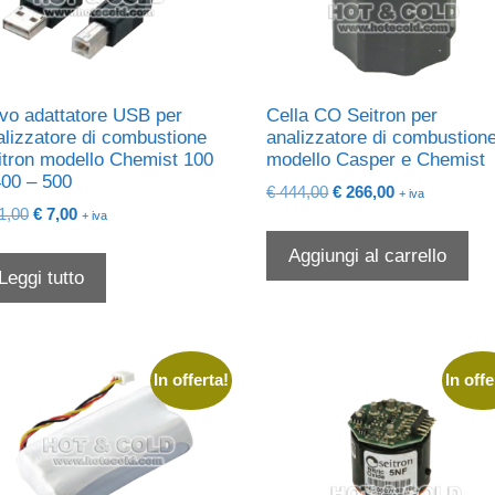
vo adattatore USB per
Cella CO Seitron per
alizzatore di combustione
analizzatore di combustion
itron modello Chemist 100
modello Casper e Chemist
400 – 500
Il
Il
€
444,00
€
266,00
+ iva
Il
Il
1,00
€
7,00
prezzo
prezzo
+ iva
prezzo
prezzo
originale
attuale
Aggiungi al carrello
originale
attuale
era:
è:
Leggi tutto
era:
è:
€ 444,00.
€ 266,00.
€ 11,00.
€ 7,00.
In offerta!
In offe