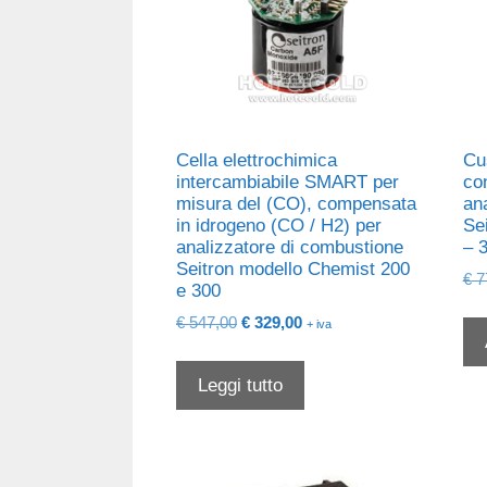
Cella elettrochimica
Cu
intercambiabile SMART per
co
misura del (CO), compensata
an
in idrogeno (CO / H2) per
Se
analizzatore di combustione
– 
Seitron modello Chemist 200
€
7
e 300
Il
Il
€
547,00
€
329,00
+ iva
prezzo
prezzo
originale
attuale
Leggi tutto
era:
è:
€ 547,00.
€ 329,00.