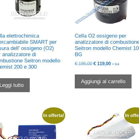
la elettrochimica
Cella O2 ossigeno per
tercambiabile SMART per
analizzatore di combustion
sura dell’ ossigeno (O2)
Seitron modello Chemist 1
 analizzatore di
BG
mbustione Seitron modello
Il
Il
€
196,00
€
119,00
+ iva
emist 200 e 300
prezzo
prezzo
originale
attuale
Aggiungi al carrello
era:
è:
Leggi tutto
€ 196,00.
€ 119,00.
In offerta!
In offe