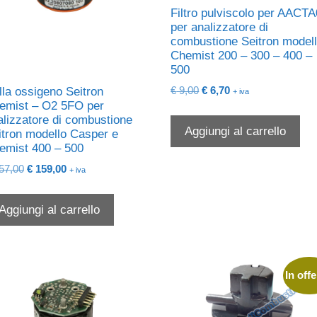
Filtro pulviscolo per AACT
per analizzatore di
combustione Seitron model
Chemist 200 – 300 – 400 –
500
Il
Il
€
9,00
€
6,70
lla ossigeno Seitron
+ iva
prezzo
prezzo
emist – O2 5FO per
alizzatore di combustione
originale
attuale
Aggiungi al carrello
itron modello Casper e
era:
è:
emist 400 – 500
€ 9,00.
€ 6,70.
Il
Il
57,00
€
159,00
+ iva
prezzo
prezzo
originale
attuale
Aggiungi al carrello
era:
è:
€ 257,00.
€ 159,00.
In offe