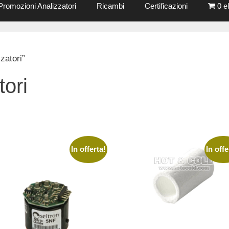
Promozioni Analizzatori
Ricambi
Certificazioni
0 e
zatori”
tori
à
In offerta!
In offe