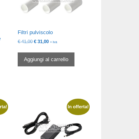
Filtri pulviscolo
e
Il
Il
€
41,00
€
31,00
+ iva
prezzo
prezzo
originale
attuale
Aggiungi al carrello
era:
è:
€ 41,00.
€ 31,00.
rta!
In offerta!