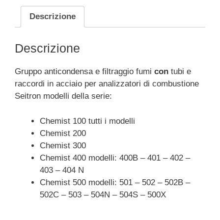
100
Descrizione
-
200
-
Descrizione
300
-
Gruppo anticondensa e filtraggio fumi
con
tubi e
400
raccordi in acciaio per analizzatori di combustione
-
Seitron modelli della serie:
500
quantità
Chemist 100 tutti i modelli
Chemist 200
Chemist 300
Chemist 400 modelli: 400B – 401 – 402 –
403 – 404 N
Chemist 500 modelli: 501 – 502 – 502B –
502C – 503 – 504N – 504S – 500X