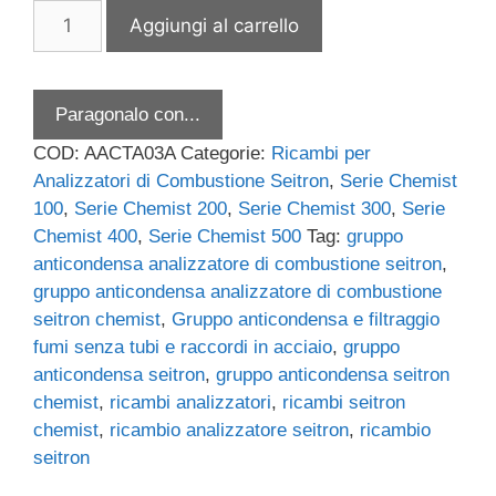
Gruppo
Aggiungi al carrello
anticondensa
e
filtraggio
Paragonalo con...
fumi
CON
COD:
AACTA03A
Categorie:
Ricambi per
tubi
Analizzatori di Combustione Seitron
,
Serie Chemist
e
100
,
Serie Chemist 200
,
Serie Chemist 300
,
Serie
raccordi
Chemist 400
,
Serie Chemist 500
Tag:
gruppo
in
anticondensa analizzatore di combustione seitron
,
acciaio
gruppo anticondensa analizzatore di combustione
per
seitron chemist
,
Gruppo anticondensa e filtraggio
analizzatore
fumi senza tubi e raccordi in acciaio
,
gruppo
di
anticondensa seitron
,
gruppo anticondensa seitron
combustione
chemist
,
ricambi analizzatori
,
ricambi seitron
Seitron
chemist
,
ricambio analizzatore seitron
,
ricambio
modello
seitron
Chemist