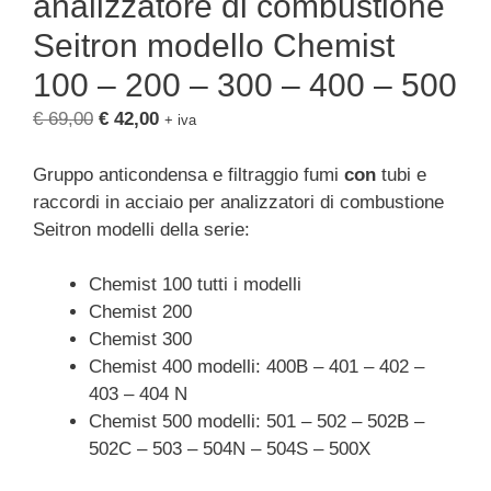
analizzatore di combustione
Seitron modello Chemist
100 – 200 – 300 – 400 – 500
Il
Il
€
69,00
€
42,00
+ iva
prezzo
prezzo
originale
attuale
Gruppo anticondensa e filtraggio fumi
con
tubi e
era:
è:
raccordi in acciaio per analizzatori di combustione
€ 69,00.
€ 42,00.
Seitron modelli della serie:
Chemist 100 tutti i modelli
Chemist 200
Chemist 300
Chemist 400 modelli: 400B – 401 – 402 –
403 – 404 N
Chemist 500 modelli: 501 – 502 – 502B –
502C – 503 – 504N – 504S – 500X