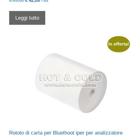
€
69,00
€
42,09
+ iva
prezzo
prezzo
originale
attuale
Leggi tutto
era:
è:
€ 69,00.
€ 42,09.
In offerta!
Rotolo di carta per Bluethoot iper per analizzatore