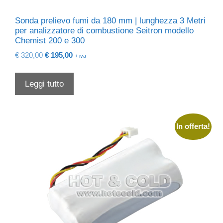
Sonda prelievo fumi da 180 mm | lunghezza 3 Metri
per analizzatore di combustione Seitron modello
Chemist 200 e 300
Il
Il
€
320,00
€
195,00
+ iva
prezzo
prezzo
originale
attuale
Leggi tutto
era:
è:
€ 320,00.
€ 195,00.
In offerta!