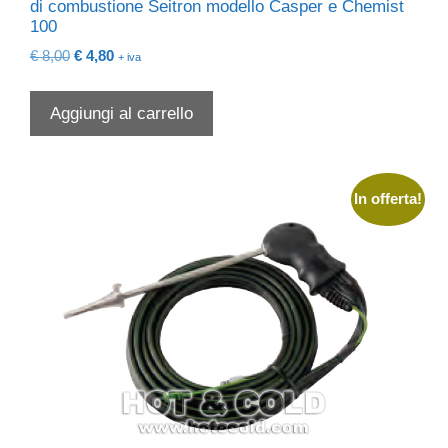
di combustione Seitron modello Casper e Chemist
100
Il
Il
€
8,00
€
4,80
+ iva
prezzo
prezzo
originale
attuale
Aggiungi al carrello
era:
è:
€ 8,00.
€ 4,80.
In offerta!