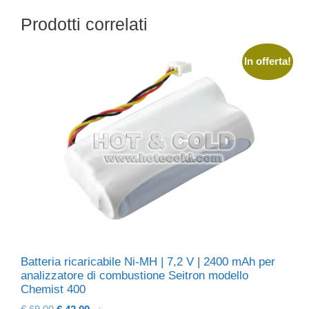
Prodotti correlati
In offerta!
Batteria ricaricabile Ni-MH | 7,2 V | 2400 mAh per
analizzatore di combustione Seitron modello
Chemist 400
Il
Il