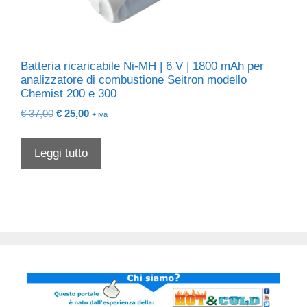
Batteria ricaricabile Ni-MH | 6 V | 1800 mAh per
analizzatore di combustione Seitron modello
Chemist 200 e 300
Il
Il
€
37,00
€
25,00
+ iva
prezzo
prezzo
originale
attuale
Leggi tutto
era:
è:
€ 37,00.
€ 25,00.