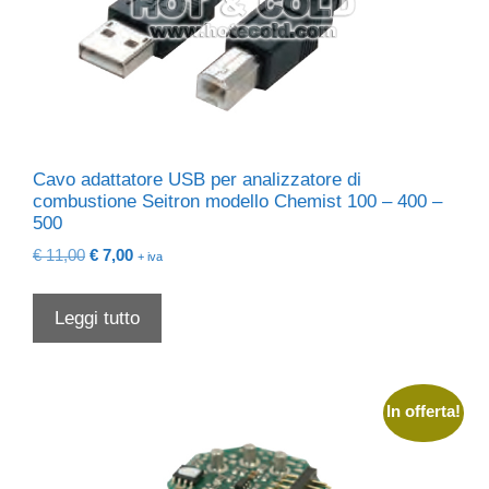
Cavo adattatore USB per analizzatore di
combustione Seitron modello Chemist 100 – 400 –
500
Il
Il
€
11,00
€
7,00
+ iva
prezzo
prezzo
originale
attuale
Leggi tutto
era:
è:
€ 11,00.
€ 7,00.
In offerta!