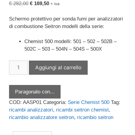
Il
Il
€
282,00
€
169,50
+ iva
prezzo
prezzo
originale
attuale
Schermo protettivo per sonda fumi per analizzatori
era:
è:
di combustione Seitron modelli della serie:
€ 282,00.
€ 169,50.
Chemist 500 modelli: 501 – 502 – 502B –
502C – 503 – 504N – 504S – 500X
Schermo
Aggiungi al carrello
protettivo
per
sonda
Paragonalo con...
fumi
per
COD:
AASP01
Categoria:
Serie Chemist 500
Tag:
analizzatore
ricambi analizzatori
,
ricambi seitron chemist
,
di
ricambio analizzatore seitron
,
ricambio seitron
combustione
Seitron