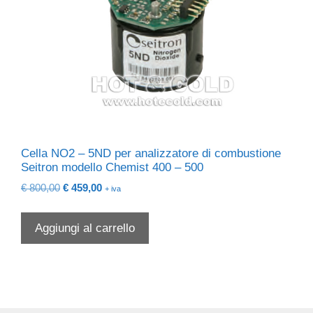
Cella NO2 – 5ND per analizzatore di combustione
Seitron modello Chemist 400 – 500
Il
Il
€
800,00
€
459,00
+ iva
prezzo
prezzo
originale
attuale
Aggiungi al carrello
era:
è:
€ 800,00.
€ 459,00.