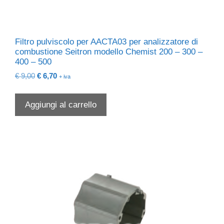
Filtro pulviscolo per AACTA03 per analizzatore di
combustione Seitron modello Chemist 200 – 300 –
400 – 500
Il
Il
€
9,00
€
6,70
+ iva
prezzo
prezzo
originale
attuale
Aggiungi al carrello
era:
è:
€ 9,00.
€ 6,70.