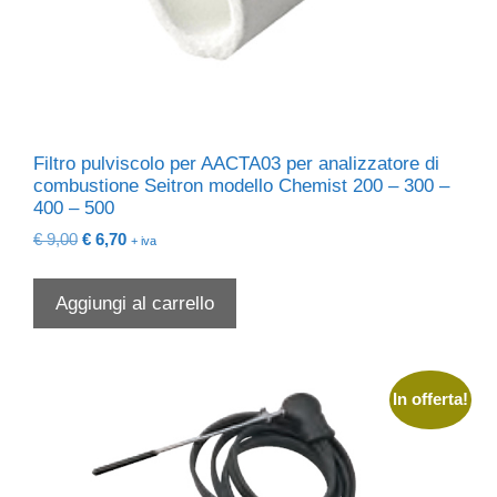
Filtro pulviscolo per AACTA03 per analizzatore di
combustione Seitron modello Chemist 200 – 300 –
400 – 500
Il
Il
€
9,00
€
6,70
+ iva
prezzo
prezzo
originale
attuale
Aggiungi al carrello
era:
è:
€ 9,00.
€ 6,70.
In offerta!