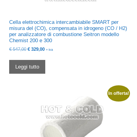
Cella elettrochimica intercambiabile SMART per
misura del (CO), compensata in idrogeno (CO / H2)
per analizzatore di combustione Seitron modello
Chemist 200 e 300
Il
Il
€
547,00
€
329,00
+ iva
prezzo
prezzo
originale
attuale
Leggi tutto
era:
è:
€ 547,00.
€ 329,00.
In offerta!