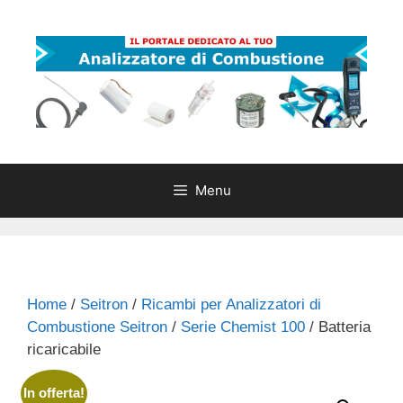
Vai
al
contenuto
Menu
Home
/
Seitron
/
Ricambi per Analizzatori di
Combustione Seitron
/
Serie Chemist 100
/ Batteria
ricaricabile
In offerta!