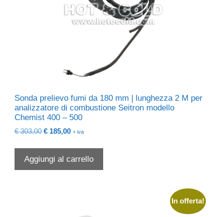
Sonda prelievo fumi da 180 mm | lunghezza 2 M per
analizzatore di combustione Seitron modello
Chemist 400 – 500
Il
Il
€
303,00
€
185,00
+ iva
prezzo
prezzo
originale
attuale
Aggiungi al carrello
era:
è:
€ 303,00.
€ 185,00.
In offerta!