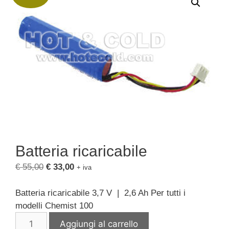
Batteria ricaricabile
Il
Il
€
55,00
€
33,00
+ iva
prezzo
prezzo
originale
attuale
Batteria ricaricabile
3,7 V |
2,6 Ah
Per tutti i
era:
è:
modelli Chemist 100
€ 55,00.
€ 33,00.
Batteria
Aggiungi al carrello