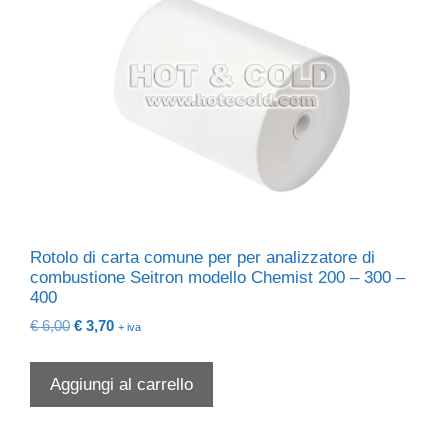
Rotolo di carta comune per per analizzatore di
combustione Seitron modello Chemist 200 – 300 –
400
Il
Il
€
6,00
€
3,70
+ iva
prezzo
prezzo
originale
attuale
Aggiungi al carrello
era:
è:
€ 6,00.
€ 3,70.