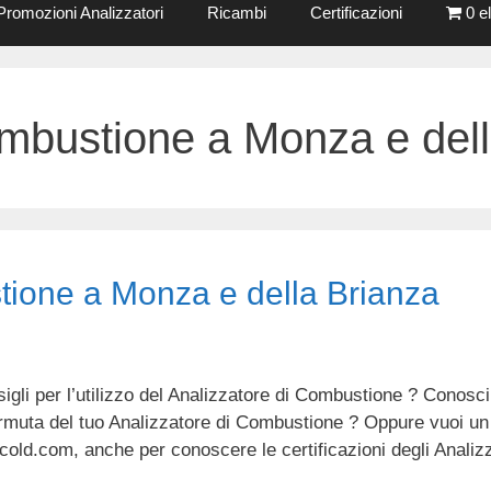
Promozioni Analizzatori
Ricambi
Certificazioni
0 e
mbustione a Monza e dell
tione a Monza e della Brianza
gli per l’utilizzo del Analizzatore di Combustione ? Conosci tu
rmuta del tuo Analizzatore di Combustione ? Oppure vuoi un r
old.com, anche per conoscere le certificazioni degli Anali