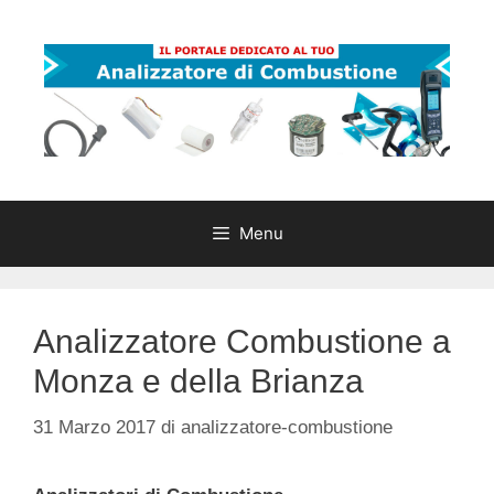
Vai
al
contenuto
Menu
Analizzatore Combustione a
Monza e della Brianza
31 Marzo 2017
di
analizzatore-combustione