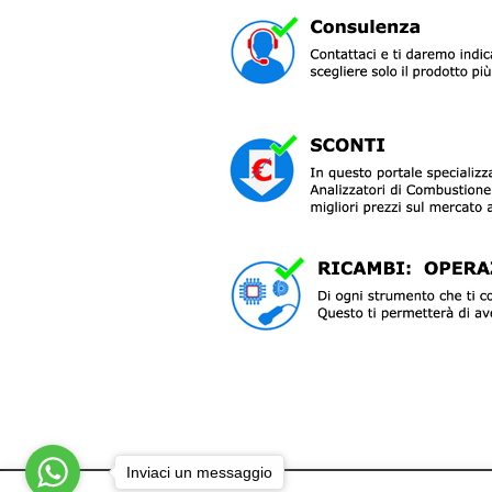
Inviaci un messaggio