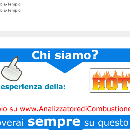
lbia-Tempio
lbia-Tempio