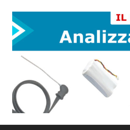
Vai
al
contenuto