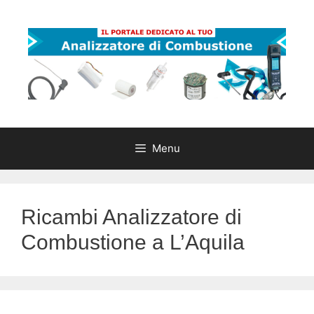
Vai
al
contenuto
Menu
Ricambi Analizzatore di
Combustione a L’Aquila