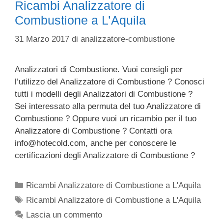
Ricambi Analizzatore di
Combustione a L’Aquila
31 Marzo 2017
di
analizzatore-combustione
Analizzatori di Combustione. Vuoi consigli per
l’utilizzo del Analizzatore di Combustione ? Conosci
tutti i modelli degli Analizzatori di Combustione ?
Sei interessato alla permuta del tuo Analizzatore di
Combustione ? Oppure vuoi un ricambio per il tuo
Analizzatore di Combustione ? Contatti ora
info@hotecold.com, anche per conoscere le
certificazioni degli Analizzatore di Combustione ?
Categorie
Ricambi Analizzatore di Combustione a L'Aquila
Tag
Ricambi Analizzatore di Combustione a L'Aquila
Lascia un commento