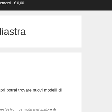
lementi
€ 0,00
iastra
ori potrai trovare nuovi modelli di
ore Seitron
,
permuta analizzatore di