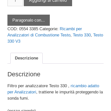
Aggiungi al carrello
per
Analizzatore
Testo
Paragonalo con...
330
-
COD:
0554 3385
Categorie:
Ricambi per
codice
Analizzatori di Combustione Testo
,
Testo 330
,
Testo
05543385
330 V3
quantità
Descrizione
Descrizione
Filtro per analizzatore Testo 330 ,
ricambio adatto
per Analizzatori
,
trattiene le impurità proteggendo la
sonda fumi.
(pezzo singolo)