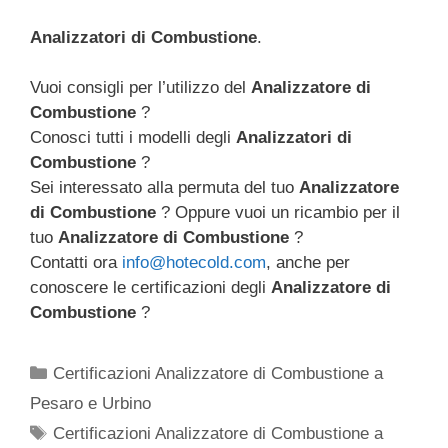
Analizzatori di Combustione
.
Vuoi consigli per l’utilizzo del
Analizzatore di
Combustione
?
Conosci tutti i modelli degli
Analizzatori di
Combustione
?
Sei interessato alla permuta del tuo
Analizzatore
di Combustione
? Oppure vuoi un ricambio per il
tuo
Analizzatore di Combustione
?
Contatti ora
info@hotecold.com
, anche per
conoscere le certificazioni degli
Analizzatore di
Combustione
?
Categorie
Certificazioni Analizzatore di Combustione a
Pesaro e Urbino
Tag
Certificazioni Analizzatore di Combustione a