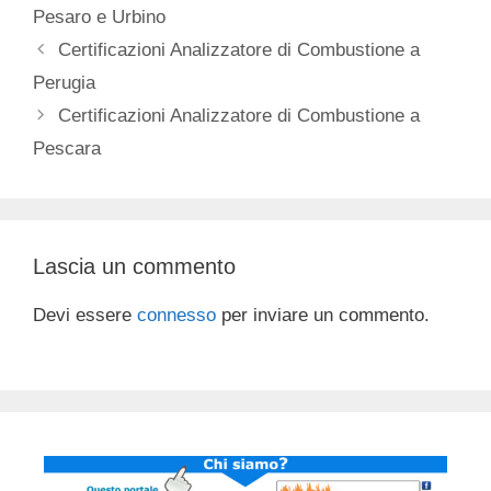
Pesaro e Urbino
Certificazioni Analizzatore di Combustione a
Perugia
Certificazioni Analizzatore di Combustione a
Pescara
Lascia un commento
Devi essere
connesso
per inviare un commento.