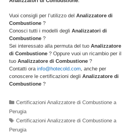
Analizzatori di Combustione
.
Vuoi consigli per l’utilizzo del
Analizzatore di
Combustione
?
Conosci tutti i modelli degli
Analizzatori di
Combustione
?
Sei interessato alla permuta del tuo
Analizzatore
di Combustione
? Oppure vuoi un ricambio per il
tuo
Analizzatore di Combustione
?
Contatti ora
info@hotecold.com
, anche per
conoscere le certificazioni degli
Analizzatore di
Combustione
?
Categorie
Certificazioni Analizzatore di Combustione a
Perugia
Tag
Certificazioni Analizzatore di Combustione a
Perugia