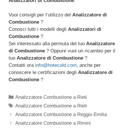
Analizzatori di Combustione
.
Vuoi consigli per l’utilizzo del
Analizzatore di
Combustione
?
Conosci tutti i modelli degli
Analizzatori di
Combustione
?
Sei interessato alla permuta del tuo
Analizzatore
di Combustione
? Oppure vuoi un ricambio per il
tuo
Analizzatore di Combustione
?
Contatti ora
info@hotecold.com
, anche per
conoscere le certificazioni degli
Analizzatore di
Combustione
?
Categorie
Analizzatore Combustione a Rieti
Tag
Analizzatore Combustione a Rieti
Analizzatore Combustione a Reggio Emilia
Analizzatore Combustione a Rimini