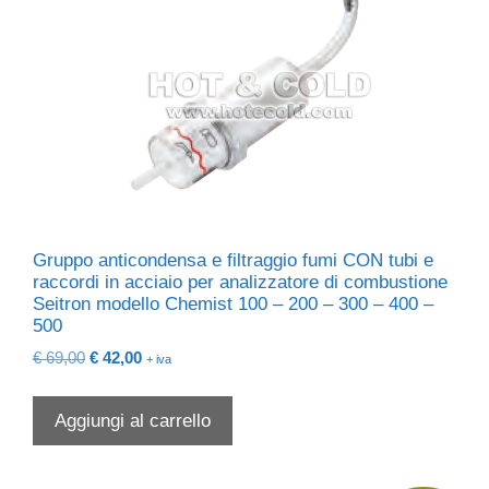
Gruppo anticondensa e filtraggio fumi CON tubi e
raccordi in acciaio per analizzatore di combustione
Seitron modello Chemist 100 – 200 – 300 – 400 –
500
Il
Il
€
69,00
€
42,00
+ iva
prezzo
prezzo
originale
attuale
Aggiungi al carrello
era:
è:
€ 69,00.
€ 42,00.