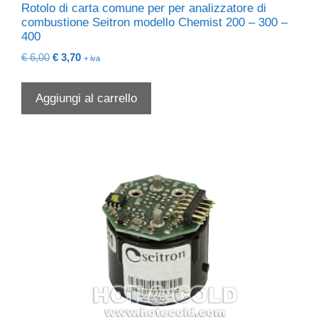
Rotolo di carta comune per per analizzatore di
combustione Seitron modello Chemist 200 – 300 –
400
Il
Il
€
6,00
€
3,70
+ iva
prezzo
prezzo
originale
attuale
Aggiungi al carrello
era:
è:
€ 6,00.
€ 3,70.