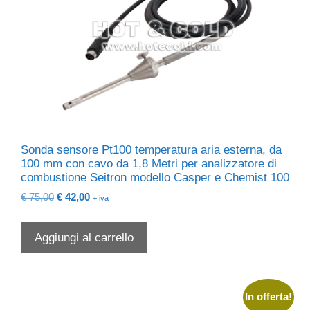
Sonda sensore Pt100 temperatura aria esterna, da
100 mm con cavo da 1,8 Metri per analizzatore di
combustione Seitron modello Casper e Chemist 100
Il
Il
€
75,00
€
42,00
+ iva
prezzo
prezzo
originale
attuale
Aggiungi al carrello
era:
è:
€ 75,00.
€ 42,00.
In offerta!