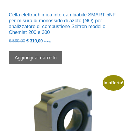
Cella elettrochimica intercambiabile SMART 5NF
per misura di monossido di azoto (NO) per
analizzatore di combustione Seitron modello
Chemist 200 e 300
Il
Il
€
560,00
€
319,00
+ iva
prezzo
prezzo
originale
attuale
Aggiungi al carrello
era:
è:
€ 560,00.
€ 319,00.
In offerta!