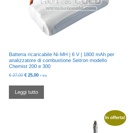
Batteria ricaricabile Ni-MH | 6 V | 1800 mAh per
analizzatore di combustione Seitron modello
Chemist 200 e 300
Il
Il
€
37,00
€
25,00
+ iva
prezzo
prezzo
originale
attuale
Leggi tutto
era:
è:
€ 37,00.
€ 25,00.
In offerta!