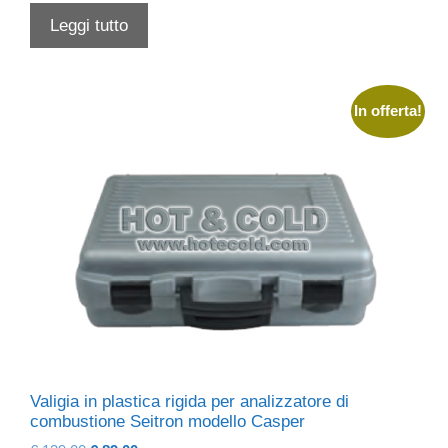
originale
attuale
Leggi tutto
era:
è:
€ 93,00.
€ 56,00.
In offerta!
Valigia in plastica rigida per analizzatore di
combustione Seitron modello Casper