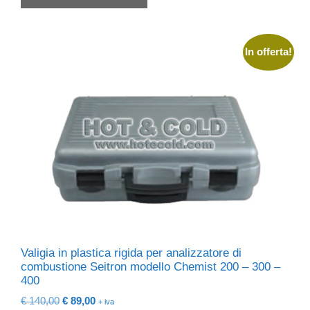
€ 189,00.
€ 113,50.
In offerta!
Valigia in plastica rigida per analizzatore di
combustione Seitron modello Chemist 200 – 300 –
400
Il
Il
€
140,00
€
89,00
+ iva