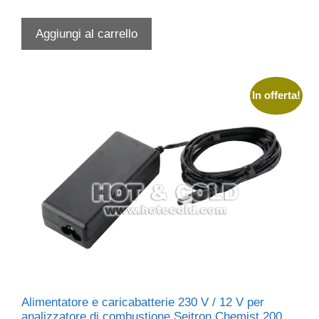
prezzo
prezzo
originale
attuale
Aggiungi al carrello
era:
è:
€ 23,00.
€ 15,00.
In offerta!
Alimentatore e caricabatterie 230 V / 12 V per
analizzatore di combustione Seitron Chemist 200