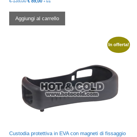
Il
Il
€
139,00
€
89,00
+ iva
prezzo
prezzo
originale
attuale
Aggiungi al carrello
era:
è:
€ 139,00.
€ 89,00.
In offerta!
Custodia protettiva in EVA con magneti di fissaggio