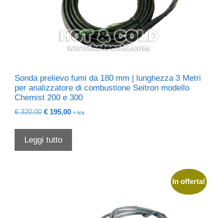
Sonda prelievo fumi da 180 mm | lunghezza 3 Metri
per analizzatore di combustione Seitron modello
Chemist 200 e 300
Il
Il
€
320,00
€
195,00
+ iva
prezzo
prezzo
originale
attuale
Leggi tutto
era:
è:
€ 320,00.
€ 195,00.
In offerta!