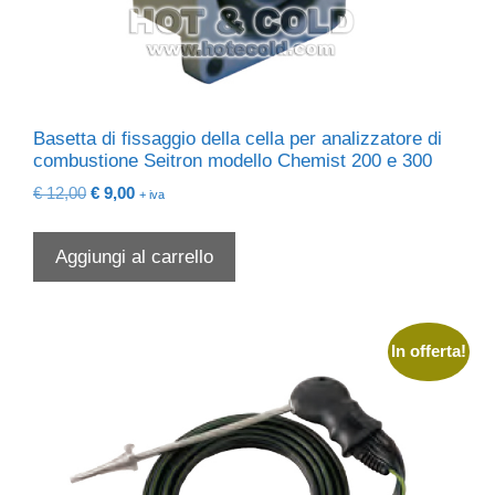
Basetta di fissaggio della cella per analizzatore di
combustione Seitron modello Chemist 200 e 300
Il
Il
€
12,00
€
9,00
+ iva
prezzo
prezzo
originale
attuale
Aggiungi al carrello
era:
è:
€ 12,00.
€ 9,00.
In offerta!