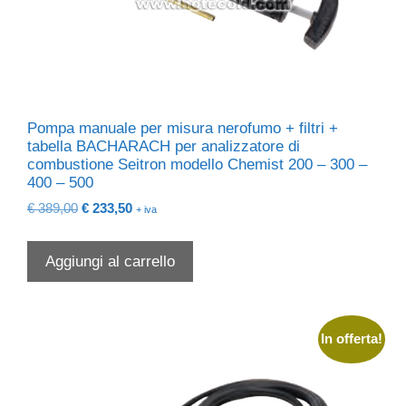
Pompa manuale per misura nerofumo + filtri +
tabella BACHARACH per analizzatore di
combustione Seitron modello Chemist 200 – 300 –
400 – 500
Il
Il
€
389,00
€
233,50
+ iva
prezzo
prezzo
originale
attuale
Aggiungi al carrello
era:
è:
€ 389,00.
€ 233,50.
In offerta!