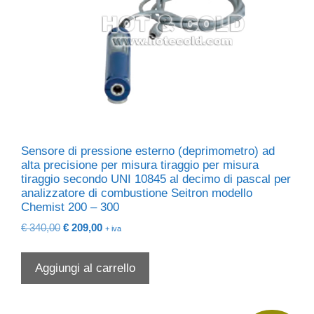
Sensore di pressione esterno (deprimometro) ad
alta precisione per misura tiraggio per misura
tiraggio secondo UNI 10845 al decimo di pascal per
analizzatore di combustione Seitron modello
Chemist 200 – 300
Il
Il
€
340,00
€
209,00
+ iva
prezzo
prezzo
originale
attuale
Aggiungi al carrello
era:
è:
€ 340,00.
€ 209,00.