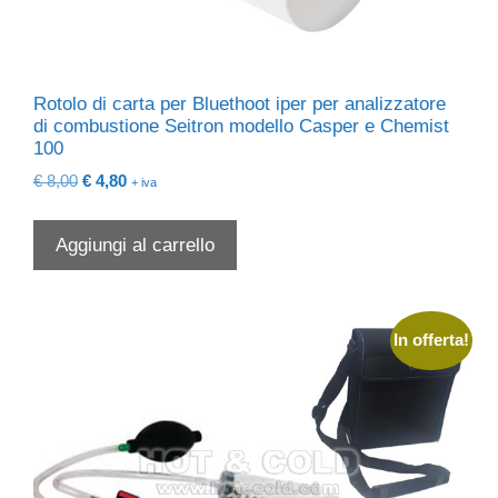
Rotolo di carta per Bluethoot iper per analizzatore
di combustione Seitron modello Casper e Chemist
100
Il
Il
€
8,00
€
4,80
+ iva
prezzo
prezzo
originale
attuale
Aggiungi al carrello
era:
è:
€ 8,00.
€ 4,80.
In offerta!