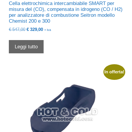
Cella elettrochimica intercambiabile SMART per
misura del (CO), compensata in idrogeno (CO / H2)
per analizzatore di combustione Seitron modello
Chemist 200 e 300
Il
Il
€
547,00
€
329,00
+ iva
prezzo
prezzo
originale
attuale
Leggi tutto
era:
è:
€ 547,00.
€ 329,00.
In offerta!