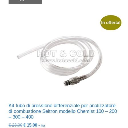
€ 69,00.
€ 42,09.
In offerta!
Kit tubo di pressione differenziale per analizzatore
di combustione Seitron modello Chemist 100 – 200
– 300 – 400
Il
Il
€
23,00
€
15,00
+ iva