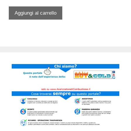
prezzo
prezzo
originale
attuale
Aggiungi al carrello
era:
è:
€ 140,00.
€ 89,00.