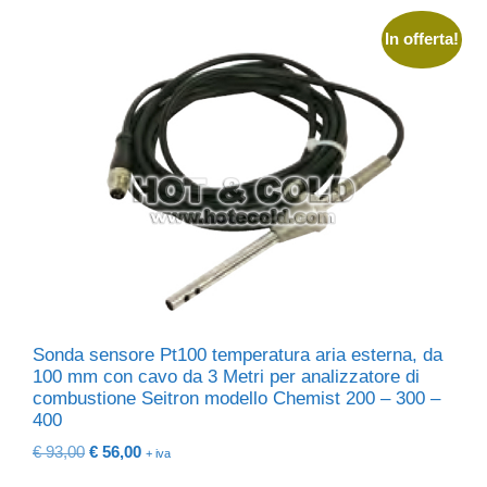
In offerta!
Sonda sensore Pt100 temperatura aria esterna, da
100 mm con cavo da 3 Metri per analizzatore di
combustione Seitron modello Chemist 200 – 300 –
400
Il
Il
€
93,00
€
56,00
+ iva
prezzo
prezzo