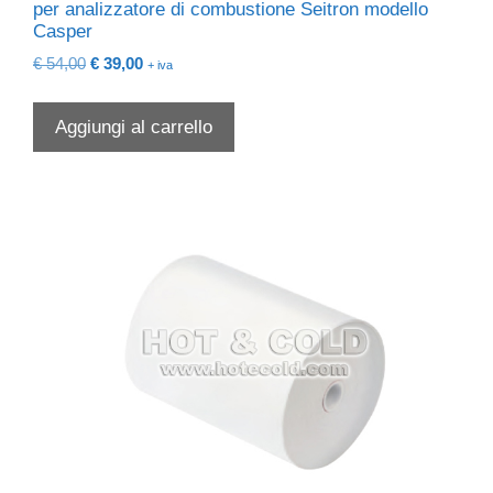
per analizzatore di combustione Seitron modello
Casper
Il
Il
€
54,00
€
39,00
+ iva
prezzo
prezzo
originale
attuale
Aggiungi al carrello
era:
è:
€ 54,00.
€ 39,00.