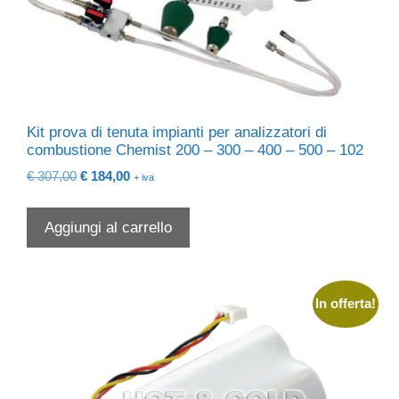
Kit prova di tenuta impianti per analizzatori di
combustione Chemist 200 – 300 – 400 – 500 – 102
Il
Il
€
307,00
€
184,00
+ iva
prezzo
prezzo
originale
attuale
Aggiungi al carrello
era:
è:
€ 307,00.
€ 184,00.
In offerta!