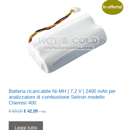
In offerta!
Batteria ricaricabile Ni-MH | 7,2 V | 2400 mAh per
analizzatore di combustione Seitron modello
Chemist 400
Il
Il
€
69,00
€
42,09
+ iva
prezzo
prezzo
originale
attuale
Leggi tutto
era:
è: