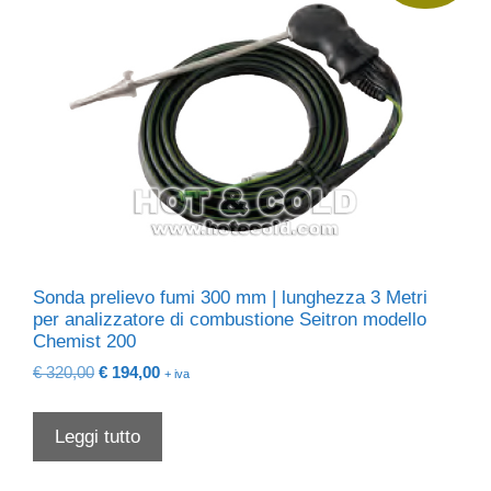
Sonda prelievo fumi 300 mm | lunghezza 3 Metri
per analizzatore di combustione Seitron modello
Chemist 200
Il
Il
€
320,00
€
194,00
+ iva
prezzo
prezzo
originale
attuale
Leggi tutto
era:
è:
€ 320,00.
€ 194,00.