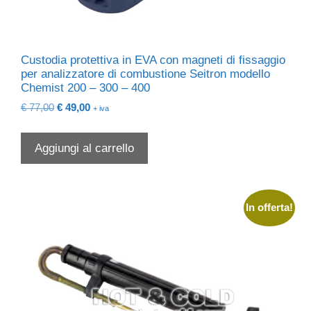
Custodia protettiva in EVA con magneti di fissaggio
per analizzatore di combustione Seitron modello
Chemist 200 – 300 – 400
Il
Il
€
77,00
€
49,00
+ iva
prezzo
prezzo
originale
attuale
Aggiungi al carrello
era:
è:
€ 77,00.
€ 49,00.
In offerta!