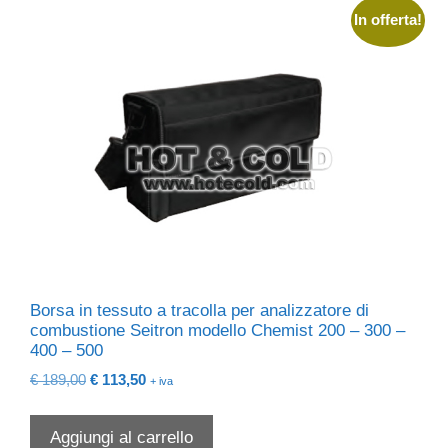
In offerta!
Borsa in tessuto a tracolla per analizzatore di
combustione Seitron modello Chemist 200 – 300 –
400 – 500
Il
Il
€
189,00
€
113,50
+ iva
prezzo
prezzo
originale
attuale
Aggiungi al carrello
era:
è: