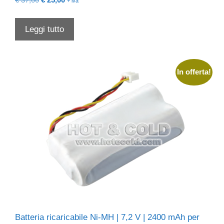
€
37,00
€
25,00
+ iva
prezzo
prezzo
originale
attuale
Leggi tutto
era:
è:
€ 37,00.
€ 25,00.
In offerta!
Batteria ricaricabile Ni-MH | 7,2 V | 2400 mAh per