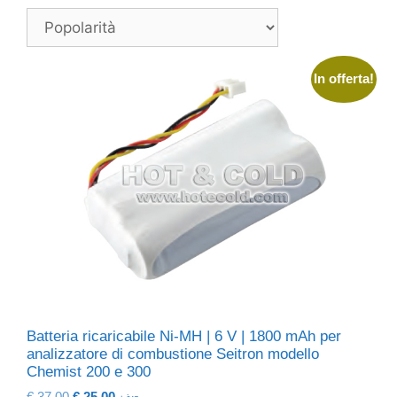
In offerta!
Batteria ricaricabile Ni-MH | 6 V | 1800 mAh per
analizzatore di combustione Seitron modello
Chemist 200 e 300
Il
Il