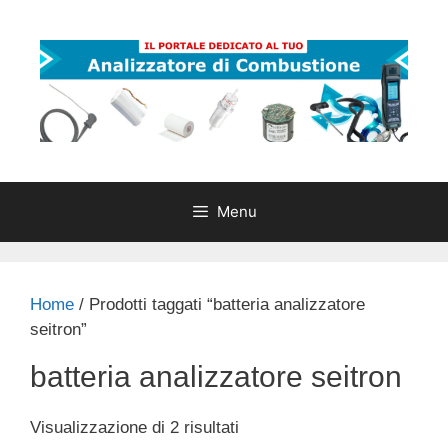
Vai
al
contenuto
Menu
Home
/ Prodotti taggati “batteria analizzatore
seitron”
batteria analizzatore seitron
Popolarità
Visualizzazione di 2 risultati