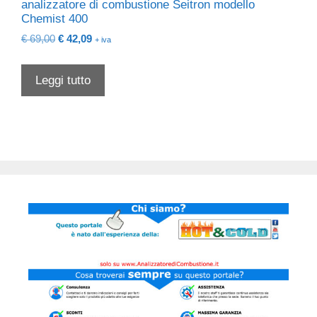
analizzatore di combustione Seitron modello
Chemist 400
Il
Il
€
69,00
€
42,09
+ iva
prezzo
prezzo
originale
attuale
Leggi tutto
era:
è:
€ 69,00.
€ 42,09.