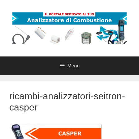
Vai
al
contenuto
Menu
ricambi-analizzatori-seitron-
casper