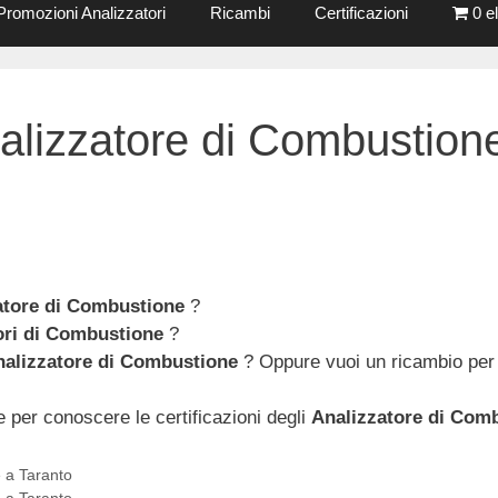
Promozioni Analizzatori
Ricambi
Certificazioni
0 e
nalizzatore di Combustion
atore di Combustione
?
ori di Combustione
?
nalizzatore di Combustione
? Oppure vuoi un ricambio per 
e per conoscere le certificazioni degli
Analizzatore di Com
e a Taranto
e a Taranto