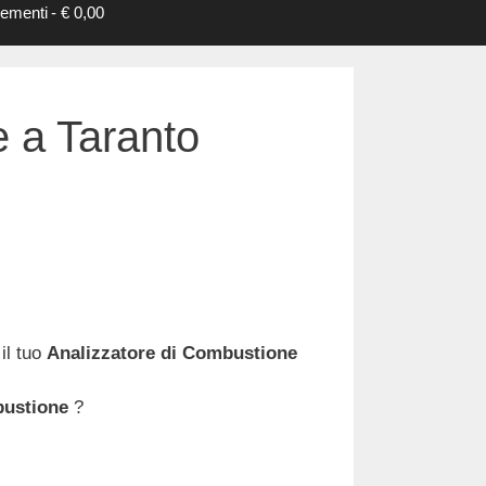
lementi
€ 0,00
e a Taranto
il tuo
Analizzatore di Combustione
bustione
?