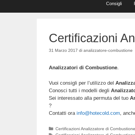
Consigli
Certificazioni A
31 Marzo 2017
di
analizzatore-combustione
Analizzatori di Combustione
.
Vuoi consigli per l’utilizzo del
Analizz
Conosci tutti i modelli degli
Analizzat
Sei interessato alla permuta del tuo
A
?
Contatti ora
info@hotecold.com
, anch
Categorie
Certificazioni Analizzatore di Combustion
Tag
Certificazioni Analizzatore di Combustion