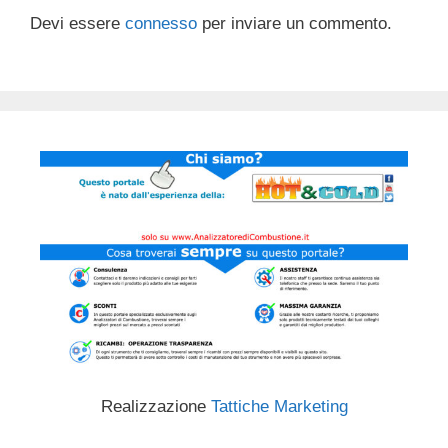
Devi essere
connesso
per inviare un commento.
Realizzazione
Tattiche Marketing