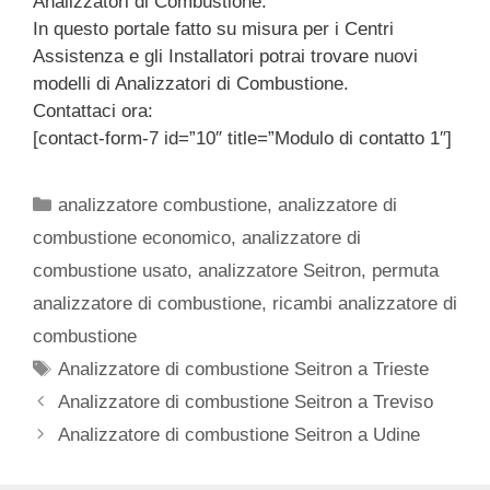
Analizzatori di Combustione.
In questo portale fatto su misura per i Centri
Assistenza e gli Installatori potrai trovare nuovi
modelli di Analizzatori di Combustione.
Contattaci ora:
[contact-form-7 id=”10″ title=”Modulo di contatto 1″]
Categorie
analizzatore combustione
,
analizzatore di
combustione economico
,
analizzatore di
combustione usato
,
analizzatore Seitron
,
permuta
analizzatore di combustione
,
ricambi analizzatore di
combustione
Tag
Analizzatore di combustione Seitron a Trieste
Analizzatore di combustione Seitron a Treviso
Analizzatore di combustione Seitron a Udine