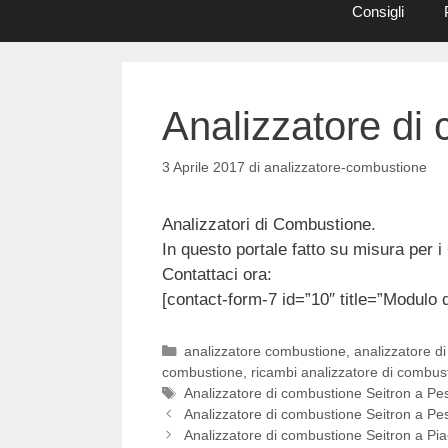
Consigli
Analizzatore di
3 Aprile 2017
di
analizzatore-combustione
Analizzatori di Combustione.
In questo portale fatto su misura per i
Contattaci ora:
[contact-form-7 id=”10″ title=”Modulo d
Categorie
analizzatore combustione
,
analizzatore 
combustione
,
ricambi analizzatore di combus
Tag
Analizzatore di combustione Seitron a Pe
Analizzatore di combustione Seitron a Pe
Analizzatore di combustione Seitron a Pi