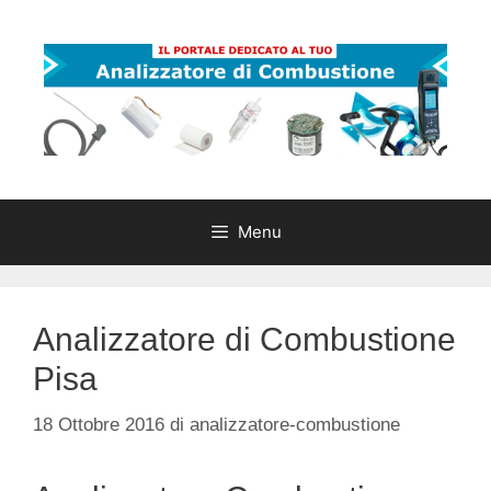
Vai
al
contenuto
Menu
Analizzatore di Combustione
Pisa
18 Ottobre 2016
di
analizzatore-combustione